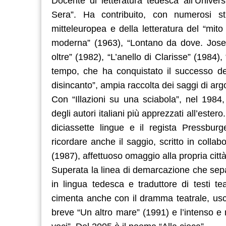
Docente di letteratura tedesca all’Univers
Sera”. Ha contribuito, con numerosi st
mitteleuropea e della letteratura del “mito
moderna” (1963), “Lontano da dove. Joseph
oltre” (1982), “L’anello di Clarisse” (1984),
tempo, che ha conquistato il successo de
disincanto”, ampia raccolta dei saggi di arg
Con “Illazioni su una sciabola”, nel 198
degli autori italiani più apprezzati all’ester
diciassette lingue e il regista Pressbur
ricordare anche il saggio, scritto in collab
(1987), affettuoso omaggio alla propria città
Superata la linea di demarcazione che separa
in lingua tedesca e traduttore di testi teat
cimenta anche con il dramma teatrale, us
breve “Un altro mare” (1991) e l’intenso e