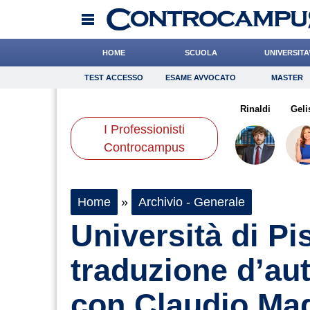
HOME
SCUOLA
UNIVERSITA
TEST ACCESSO
ESAME AVVOCATO
MASTER
TEST ACCESSO
Esame Avvocato
Master
manno
Ward
Barnaba
Onomastico
Dalia
Bricolage
Andreotti
Rinaldi
Consigli
Geli
I Professionisti
Scienze
Controcampus
Home
»
Archivio - Generale
Università di Pi
traduzione d’au
con Claudio Mag