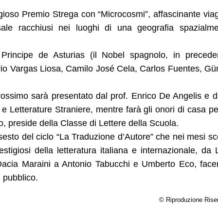
stigioso Premio Strega con “Microcosmi”, affascinante via
sale racchiusi nei luoghi di una geografia spazialm
Principe de Asturias (il Nobel spagnolo, in preced
rio Vargas Liosa, Camilo José Cela, Carlos Fuentes, Gü
rossimo sarà presentato dal prof. Enrico De Angelis e d
e Letterature Straniere, mentre farà gli onori di casa pe
, preside della Classe di Lettere della Scuola.
esto del ciclo “La Traduzione d’Autore” che nei mesi sc
stigiosi della letteratura italiana e internazionale, da 
Dacia Maraini a Antonio Tabucchi e Umberto Eco, fac
i pubblico.
© Riproduzione Rise