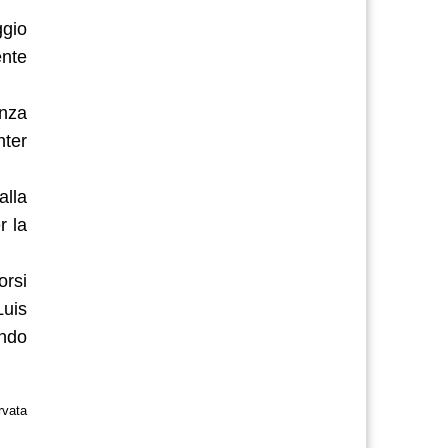
ggio
ente
enza
nter
alla
r la
orsi
Luis
endo
rvata