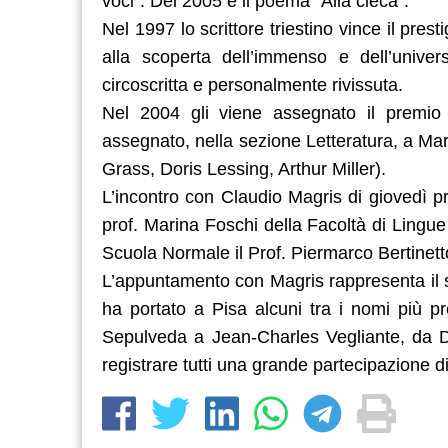
voci”. Del 2005 è il poema “Alla cieca”.
Nel 1997 lo scrittore triestino vince il pre
alla scoperta dell’immenso e dell’univer
circoscritta e personalmente rivissuta.
Nel 2004 gli viene assegnato il premio 
assegnato, nella sezione Letteratura, a Ma
Grass, Doris Lessing, Arthur Miller).
L’incontro con Claudio Magris di giovedì p
prof. Marina Foschi della Facoltà di Lingue 
Scuola Normale il Prof. Piermarco Bertinetto
L’appuntamento con Magris rappresenta il s
ha portato a Pisa alcuni tra i nomi più pre
Sepulveda a Jean-Charles Vegliante, da 
registrare tutti una grande partecipazione d