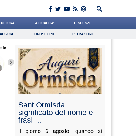
CULTURA
ATTUALITA’
TENDENZE
AUGURI
OROSCOPO
ESTRAZIONI
Auguri
Oroscopo
Estrazioni
ello
iornalista
Grassotti
Napolitani
Lavoro
Pasquino
Psicologia
Gnudi
Meoli
Bruzzo
Sant Ormisda:
significato del nome e
frasi ...
Il giorno 6 agosto, quando si