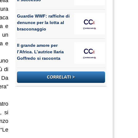
ella
tura
Guardie WWF: raffiche di
iaca
denunce per la lotta al
ca e
bracconaggio
a un
ia e
Il grande amore per
l’Africa. L’autrice Ilaria
Goffredo si racconta
 uno
ù di
. Da
era”
atro
, si
anzo
 “Le