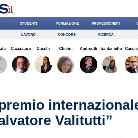
’
STUDENTI
FORMAZIONE
PROFESSIONISTI
LAVORO
CONCORSI
RICERCA
Lavoro
Concorsi
Ricerca
atti
Cacciatore
Risparmio
Cocchi
Chelini
Diritto
Andreotti
Economia
Santaniello
Cascie
G
 premio internazional
lvatore Valitutti”