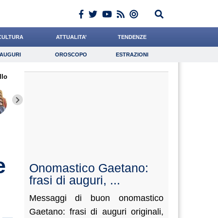
CULTURA
ATTUALITA’
TENDENZE
AUGURI
OROSCOPO
ESTRAZIONI
Auguri
Oroscopo
Estrazioni
llo
iornalista
De Leo
Paleari
Lavoro
Bonanni
Psicologia
Gnudi
Tassone
Antonuc
e
Onomastico Gaetano:
frasi di auguri, ...
Messaggi di buon onomastico
Gaetano: frasi di auguri originali,