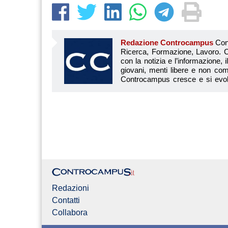
Redazione Controcampus
Controcampus è Il magazine più letto dai giovani su: Scuola, Università, Ricerca, Formazione, Lavoro. Controcampus nasce nell’ottobre 2001 con la missione di affiancare con la notizia e l’informazione, il mondo dell’istruzione e dell’università. Il suo cuore pulsante sono i giovani, menti libere e non compromesse da nessun interesse di parte. Il progetto è ambizioso e Controcampus cresce e si evolve arricchendo il proprio staff con nuovi giovani vogliosi di essere protagonisti in un’avventura editoriale. Aumentano e si perfezionano le competenze e le professionalità di ognuno. Questo porta Controcam
Redazioni
Contatti
Collabora