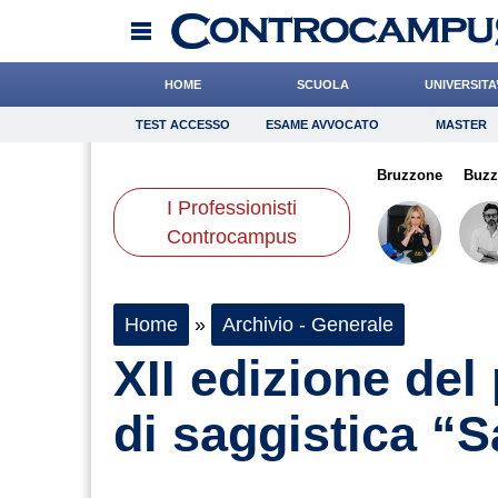
HOME
SCUOLA
UNIVERSITA
TEST ACCESSO
ESAME AVVOCATO
MASTER
TEST ACCESSO
Esame Avvocato
Master
orzi
Catizone
Leone
Onomastico
Crepet
Bricolage
Romano
Bruzzone
Consigli
Buzz
I Professionisti
Scienze
Controcampus
Home
»
Archivio - Generale
XII edizione del
di saggistica “Sa