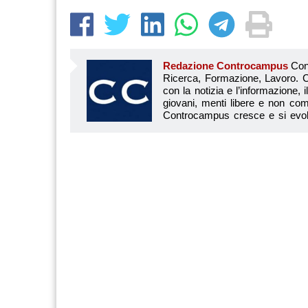
Redazione Controcampus
Controcampus è Il magazine più letto dai giovani su: Scuola, Università, Ricerca, Formazione, Lavoro. Controcampus nasce nell’ottobre 2001 con la missione di affiancare con la notizia e l’informazione, il mondo dell’istruzione e dell’università. Il suo cuore pulsante sono i giovani, menti libere e non compromesse da nessun interesse di parte. Il progetto è ambizioso e Controcampus cresce e si evolve arricchendo il proprio staff con nuovi giovani vogliosi di essere protagonisti in un’avventura editoriale. Aumentano e si perfezionano le competenze e le professionalità di ognuno. Questo porta Controcam