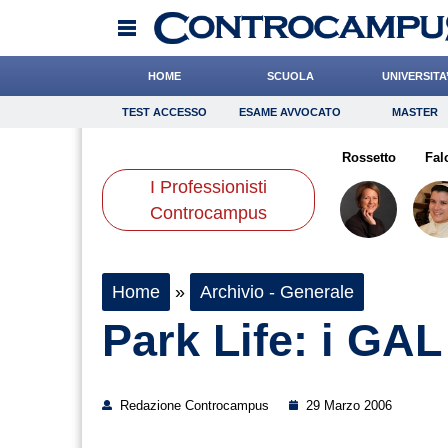
HOME
SCUOLA
UNIVERSITA
TEST ACCESSO
ESAME AVVOCATO
MASTER
TEST ACCESSO
Esame Avvocato
Master
epet
Scorza
Leone
Onomastico
Bonetti
Bricolage
Carfagna
Rossetto
Consigli
Fal
I Professionisti
Scienze
Controcampus
Home
»
Archivio - Generale
Park Life: i GA
Redazione Controcampus
29 Marzo 2006