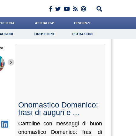
CULTURA
ATTUALITA’
TENDENZE
AUGURI
OROSCOPO
ESTRAZIONI
Auguri
Oroscopo
Estrazioni
ca
iornalista
Grassotti
Barnaba
Lavoro
Ferrante
Psicologia
Liguori
Coniglio
Miragli
Onomastico Domenico:
frasi di auguri e ...
Cartoline con messaggi di buon
onomastico Domenico: frasi di