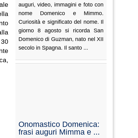
ale
auguri, video, immagini e foto con
lla
nome Domenico e Mimmo.
Curiosità e significato del nome. Il
nto
giorno 8 agosto si ricorda San
lla
Domenico di Guzman, nato nel XII
 30
secolo in Spagna. Il santo ...
nte
ca,
Onomastico Domenica:
frasi auguri Mimma e ...