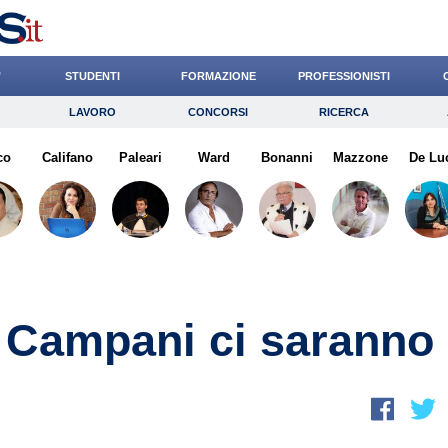
’
STUDENTI
FORMAZIONE
PROFESSIONISTI
LAVORO
CONCORSI
RICERCA
Lavoro
Concorsi
Ricerca
co
Califano
Risparmio
Paleari
Ward
Diritto
Bonanni
Economia
Mazzone
De Lu
G
L Campani ci saranno