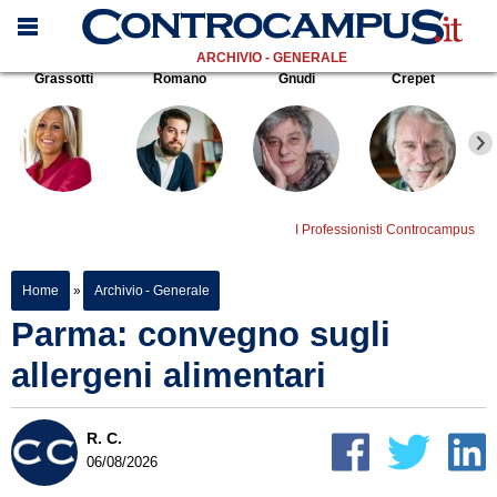
ARCHIVIO - GENERALE
Grassotti
Romano
Gnudi
Crepet
I Professionisti Controcampus
Home
»
Archivio - Generale
Parma: convegno sugli
allergeni alimentari
R. C.
06/08/2026