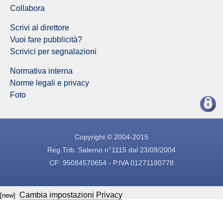
Collabora
Scrivi al direttore
Vuoi fare pubblicità?
Scrivici per segnalazioni
Normativa interna
Norme legali e privacy
Foto
Copyright © 2004-2015
Reg.Trib. Salerno n°1115 dal 23/09/2004
CF: 95084570654 - P.IVA 01271180778
Cambia impostazioni Privacy
[new]