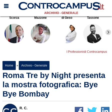
ARCHIVIO - GENERALE
Scorza
Mazzone
di Geso
Tassone
I Professionisti Controcampus
Home
»
Archivio - Generale
Roma Tre by Night presenta
la mostra fotografica: Bye
Bye Bombay
R. C.