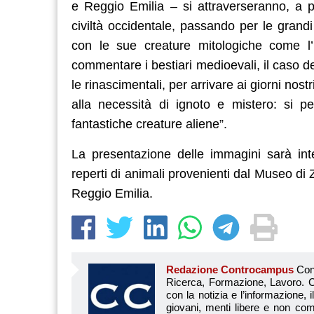
e Reggio Emilia – si attraverseranno, a pa
civiltà occidentale, passando per le grandi
con le sue creature mitologiche come l’I
commentare i bestiari medioevali, il caso del
le rinascimentali, per arrivare ai giorni no
alla necessità di ignoto e mistero: si p
fantastiche creature aliene”.
La presentazione delle immagini sarà int
reperti di animali provenienti dal Museo d
Reggio Emilia.
Redazione Controcampus
Controcampus è Il magazine più letto dai giovani su: Scuola, Università, Ricerca, Formazione, Lavoro. Controcampus nasce nell’ottobre 2001 con la missione di affiancare con la notizia e l’informazione, il mondo dell’istruzione e dell’università. Il suo cuore pulsante sono i giovani, menti libere e non compromesse da nessun interesse di parte. Il progetto è ambizioso e Controcampus cresce e si evolve arricchendo il proprio staff con nuovi giovani vogliosi di essere protagonisti in un’avventura editoriale. Aumentano e si perfezionano le competenze e le professionalità di ognuno. Questo porta Controcam