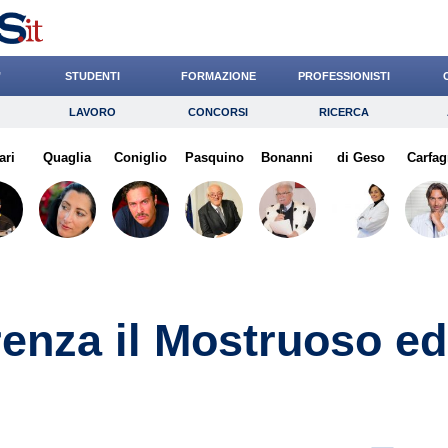
’
STUDENTI
FORMAZIONE
PROFESSIONISTI
LAVORO
CONCORSI
RICERCA
Lavoro
Concorsi
Ricerca
ari
Quaglia
Risparmio
Coniglio
Pasquino
Diritto
Bonanni
Economia
di Geso
Carfag
G
enza il Mostruoso ed