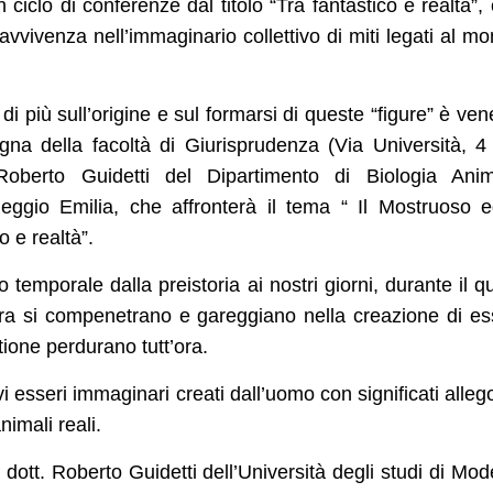
un ciclo di conferenze dal titolo “Tra fantastico e realtà”,
ravvivenza nell’immaginario collettivo di miti legati al m
i più sull’origine e sul formarsi di queste “figure” è ven
gna della facoltà di Giurisprudenza (Via Università, 4
berto Guidetti del Dipartimento di Biologia Anim
eggio Emilia, che affronterà il tema “ Il Mostruoso e
o e realtà”.
 temporale dalla preistoria ai nostri giorni, durante il q
tura si compenetrano e gareggiano nella creazione di es
tione perdurano tutt’ora.
vi esseri immaginari creati dall’uomo con significati allego
imali reali.
l dott. Roberto Guidetti dell’Università degli studi di Mo