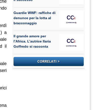
 che
ondo
Guardie WWF: raffiche di
denunce per la lotta al
bracconaggio
erdì
 ) a
Il grande amore per
ale
l’Africa. L’autrice Ilaria
d il
Goffredo si racconta
uale
seri
rici
dena