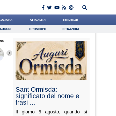
CULTURA
ATTUALITA’
TENDENZE
AUGURI
OROSCOPO
ESTRAZIONI
Auguri
Oroscopo
Estrazioni
na
iornalista
Algeri
Cocchi
Lavoro
Rinaldi
Psicologia
Romano
Barnaba
Miragli
Sant Ormisda:
significato del nome e
frasi ...
Il giorno 6 agosto, quando si