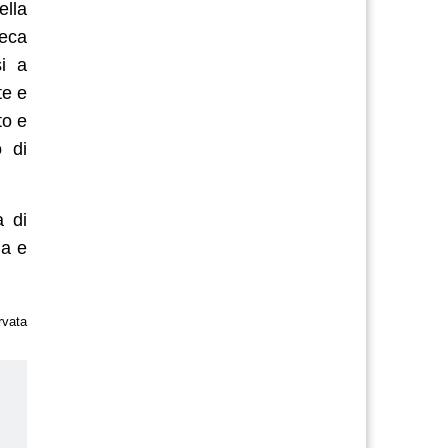
ella
reca
si a
te e
to e
o di
a di
na e
rvata