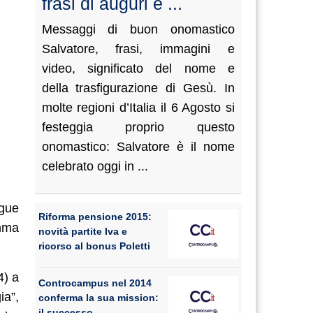
frasi di auguri e ...
Messaggi di buon onomastico
Salvatore, frasi, immagini e
video, significato del nome e
della trasfigurazione di Gesù. In
molte regioni d’Italia il 6 Agosto si
festeggia proprio questo
onomastico: Salvatore è il nome
celebrato oggi in ...
egue
Riforma pensione 2015:
amma
novità partite Iva e
ricorso al bonus Poletti
4) a
Controcampus nel 2014
a”,
conferma la sua mission:
il successo