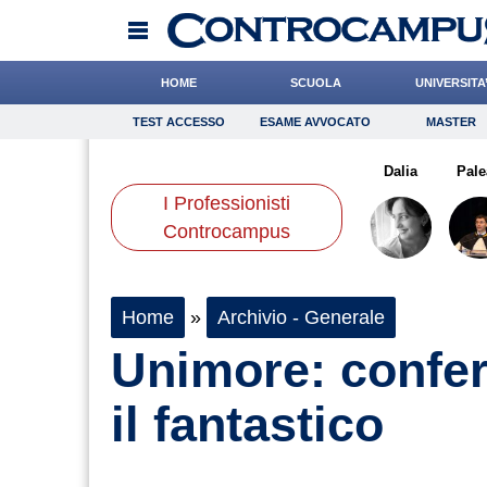
HOME
SCUOLA
UNIVERSITA
TEST ACCESSO
ESAME AVVOCATO
MASTER
TEST ACCESSO
Esame Avvocato
Master
arta
Valorzi
Gnudi
Onomastico
Cacciatore
Bricolage
Mazzone
Dalia
Consigli
Pale
I Professionisti
Scienze
Controcampus
Home
»
Archivio - Generale
Unimore: confer
il fantastico