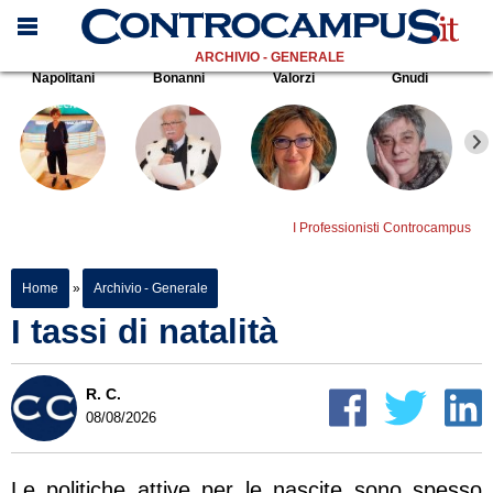
ARCHIVIO - GENERALE
Napolitani
Bonanni
Valorzi
Gnudi
I Professionisti Controcampus
Home
»
Archivio - Generale
I tassi di natalità
R. C.
08/08/2026
Le politiche attive per le nascite sono spesso