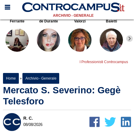
ARCHIVIO - GENERALE
Ferrante
de Durante
Valorzi
Baietti
I Professionisti Controcampus
Home
»
Archivio - Generale
Mercato S. Severino: Gegè
Telesforo
R. C.
08/08/2026