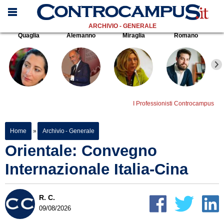
ARCHIVIO - GENERALE
Quaglia
Alemanno
Miraglia
Romano
I Professionisti Controcampus
Home
»
Archivio - Generale
Orientale: Convegno
Internazionale Italia-Cina
R. C.
09/08/2026