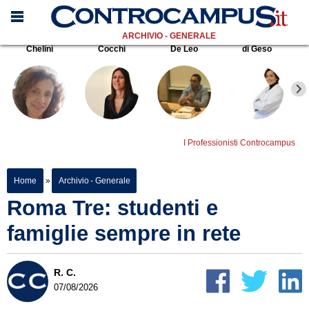
ARCHIVIO - GENERALE
Chelini
Cocchi
De Leo
di Geso
I Professionisti Controcampus
Home
»
Archivio - Generale
Roma Tre: studenti e
famiglie sempre in rete
R. C.
07/08/2026