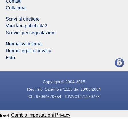
Contatti
Collabora
Scrivi al direttore
Vuoi fare pubblicità?
Scrivici per segnalazioni
Normativa interna
Norme legali e privacy
Foto
Copyright © 2004-2015
Reg.Trib. Salerno n°1115 dal 23/09/2004
CF: 95084570654 - P.IVA 01271180778
Cambia impostazioni Privacy
[new]