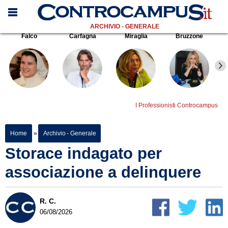
ARCHIVIO - GENERALE
Falco
Carfagna
Miraglia
Bruzzone
I Professionisti Controcampus
Home
»
Archivio - Generale
Storace indagato per
associazione a delinquere
R. C.
06/08/2026