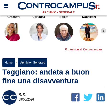
ARCHIVIO - GENERALE
Grassotti
Carfagna
Baietti
Napolitani
I Professionisti Controcampus
Home
»
Archivio - Generale
Teggiano: andata a buon
fine una disavventura
R. C.
09/08/2026