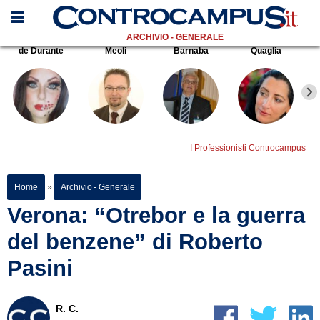
ARCHIVIO - GENERALE
de Durante
Meoli
Barnaba
Quaglia
I Professionisti Controcampus
Home
»
Archivio - Generale
Verona: “Otrebor e la guerra
del benzene” di Roberto
Pasini
R. C.