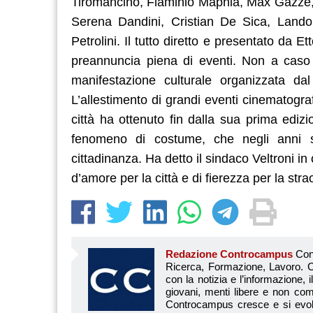
Tiromancino, Flaminio Maphia, Max Gazzè, C
Serena Dandini, Cristian De Sica, Lando
Petrolini. Il tutto diretto e presentato da 
preannuncia piena di eventi. Non a caso 
manifestazione culturale organizzata da
L’allestimento di grandi eventi cinematograf
città ha ottenuto fin dalla sua prima ediz
fenomeno di costume, che negli anni 
cittadinanza. Ha detto il sindaco Veltroni 
d’amore per la città e di fierezza per la str
Redazione Controcampus
Controcampus è Il magazine più letto dai giovani su: Scuola, Università, Ricerca, Formazione, Lavoro. Controcampus nasce nell’ottobre 2001 con la missione di affiancare con la notizia e l’informazione, il mondo dell’istruzione e dell’università. Il suo cuore pulsante sono i giovani, menti libere e non compromesse da nessun interesse di parte. Il progetto è ambizioso e Controcampus cresce e si evolve arricchendo il proprio staff con nuovi giovani vogliosi di essere protagonisti in un’avventura editoriale. Aumentano e si perfezionano le competenze e le professionalità di ognuno. Questo porta Controcam