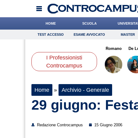
HOME
SCUOLA
UNIVERSITA
TEST ACCESSO
ESAME AVVOCATO
MASTER
TEST ACCESSO
Esame Avvocato
Master
mano
Chelini
Onomastico
Dalia
Meoli
Bricolage
Tassone
Romano
Consigli
De L
I Professionisti
Scienze
Controcampus
Home
»
Archivio - Generale
29 giugno: Fes
Redazione Controcampus
15 Giugno 2006