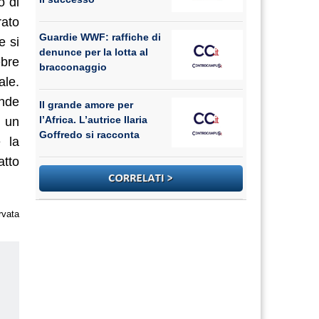
o di
rato
Guardie WWF: raffiche di
e si
denunce per la lotta al
ebre
bracconaggio
ale.
ande
Il grande amore per
l’Africa. L’autrice Ilaria
n un
Goffredo si racconta
 la
atto
rvata