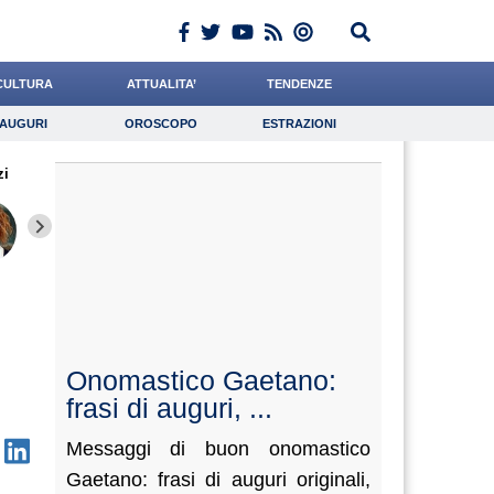
CULTURA
ATTUALITA’
TENDENZE
AUGURI
OROSCOPO
ESTRAZIONI
Auguri
Oroscopo
Estrazioni
zi
iornalista
Miraglia
De Leo
Lavoro
Carfagna
Psicologia
Cacciatore
Napolitani
Rinald
Onomastico Gaetano:
frasi di auguri, ...
Messaggi di buon onomastico
Gaetano: frasi di auguri originali,