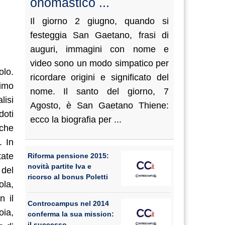
onomastico ...
Il giorno 2 giugno, quando si
festeggia San Gaetano, frasi di
auguri, immagini con nome e
video sono un modo simpatico per
olo.
ricordare origini e significato del
simo
nome. Il santo del giorno, 7
lisi
Agosto, è San Gaetano Thiene:
doti
ecco la biografia per ...
 che
. In
tate
Riforma pensione 2015:
novità partite Iva e
 del
ricorso al bonus Poletti
ola,
n il
Controcampus nel 2014
ia,
conferma la sua mission:
il successo