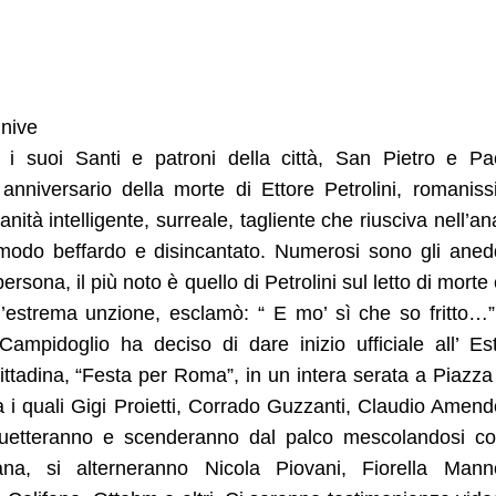
nnive
 suoi Santi e patroni della città, San Pietro e Pa
anniversario della morte di Ettore Petrolini, romanis
ità intelligente, surreale, tagliente che riusciva nell’ana
n modo beffardo e disincantato. Numerosi sono gli aned
sona, il più noto è quello di Petrolini sul letto di morte
r l’estrema unzione, esclamò: “ E mo’ sì che so fritto…”
Campidoglio ha deciso di dare inizio ufficiale all’ Es
adina, “Festa per Roma”, in un intera serata a Piazza
a i quali Gigi Proietti, Corrado Guzzanti, Claudio Amend
duetteranno e scenderanno dal palco mescolandosi co
a, si alterneranno Nicola Piovani, Fiorella Manno