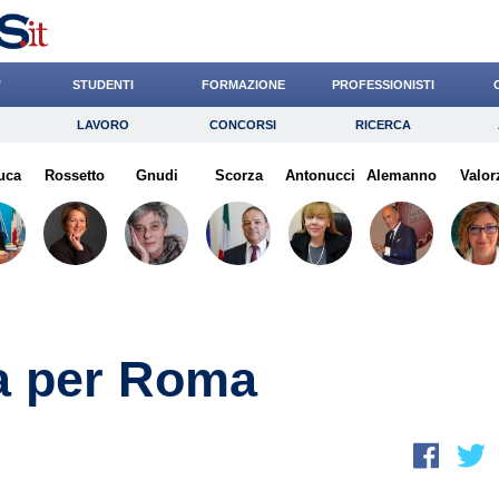
’
STUDENTI
FORMAZIONE
PROFESSIONISTI
LAVORO
CONCORSI
RICERCA
Lavoro
Concorsi
Ricerca
uca
Rossetto
Risparmio
Gnudi
Scorza
Diritto
Antonucci
Economia
Alemanno
Valor
G
ta per Roma