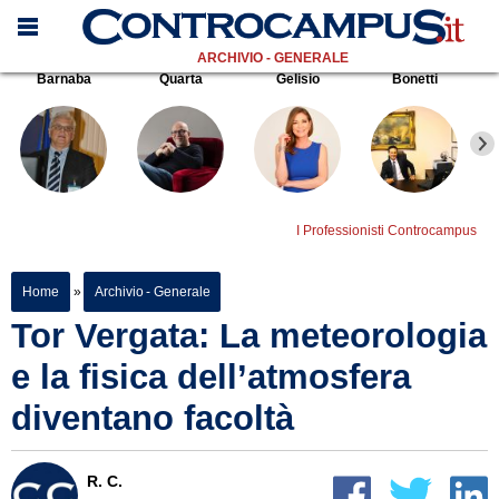
ARCHIVIO - GENERALE
Barnaba
Quarta
Gelisio
Bonetti
I Professionisti Controcampus
Home
»
Archivio - Generale
Tor Vergata: La meteorologia
e la fisica dell’atmosfera
diventano facoltà
R. C.