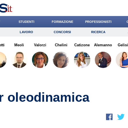
’
STUDENTI
FORMAZIONE
PROFESSIONISTI
LAVORO
CONCORSI
RICERCA
Lavoro
Concorsi
Ricerca
tti
Meoli
Risparmio
Valorzi
Chelini
Diritto
Catizone
Economia
Alemanno
Gelis
G
r oleodinamica