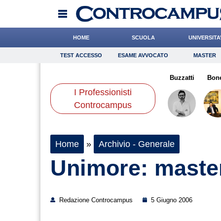
HOME
SCUOLA
UNIVERSITA
TEST ACCESSO
ESAME AVVOCATO
MASTER
TEST ACCESSO
Esame Avvocato
Master
ifano
Mazzone
Quaglia
Onomastico
Carfagna
Bricolage
Grassotti
Buzzatti
Consigli
Bone
I Professionisti
Scienze
Controcampus
Home
»
Archivio - Generale
Unimore: maste
Redazione Controcampus
5 Giugno 2006