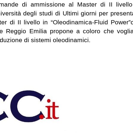
omande di ammissione al Master di II livello
ersità degli studi di Ultimi giorni per present
 di II livello in “Oleodinamica-Fluid Power”
a e Reggio Emilia propone a coloro che vogli
oduzione di sistemi oleodinamici.