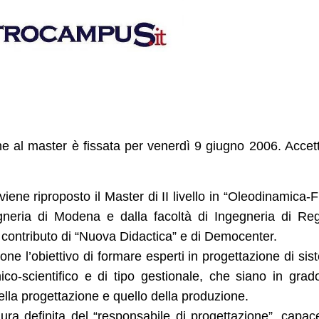
 al master è fissata per venerdì 9 giugno 2006. Accet
ene riproposto il Master di II livello in “Oleodinamica-F
egneria di Modena e dalla facoltà di Ingegneria di Re
contributo di “Nuova Didactica” e di Democenter.
one l’obiettivo di formare esperti in progettazione di sis
co-scientifico e di tipo gestionale, che siano in grad
della progettazione e quello della produzione.
gura definita del “responsabile di progettazione”, capac