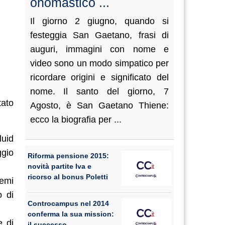
onomastico ...
Il giorno 2 giugno, quando si
festeggia San Gaetano, frasi di
auguri, immagini con nome e
video sono un modo simpatico per
ricordare origini e significato del
nome. Il santo del giorno, 7
tato
Agosto, è San Gaetano Thiene:
ecco la biografia per ...
luid
ggio
Riforma pensione 2015:
novità partite Iva e
ricorso al bonus Poletti
temi
o di
Controcampus nel 2014
conferma la sua mission:
e di
il successo