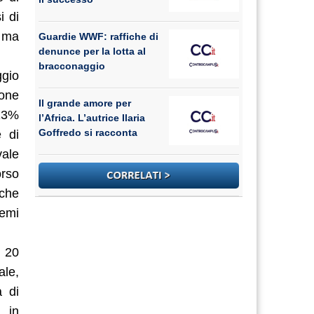
i di
, ma
Guardie WWF: raffiche di
denunce per la lotta al
bracconaggio
ggio
ione
Il grande amore per
 13%
l’Africa. L’autrice Ilaria
Goffredo si racconta
e di
vale
orso
iche
temi
i 20
ale,
a di
, in