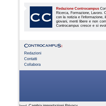
Redazione Controcampus
Controcampus è Il magazine più letto dai giovani su: Scuola, Università, Ricerca, Formazione, Lavoro. Controcampus nasce nell’ottobre 2001 con la missione di affiancare con la notizia e l’informazione, il mondo dell’istruzione e dell’università. Il suo cuore pulsante sono i giovani, menti libere e non compromesse da nessun interesse di parte. Il progetto è ambizioso e Controcampus cresce e si evolve arricchendo il proprio staff con nuovi giovani vogliosi di essere protagonisti in un’avventura editoriale. Aumentano e si perfezionano le competenze e le professionalità di ognuno. Questo porta Controcam
Redazioni
Contatti
Collabora
Cambia impostazioni Privacy
[new]