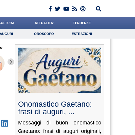
CULTURA
ATTUALITA’
TENDENZE
AUGURI
OROSCOPO
ESTRAZIONI
Auguri
Oroscopo
Estrazioni
io
iornalista
Antonucci
Bonanni
Lavoro
de Durante
Psicologia
Crepet
Ward
Conigli
Onomastico Gaetano:
frasi di auguri, ...
Messaggi di buon onomastico
Gaetano: frasi di auguri originali,