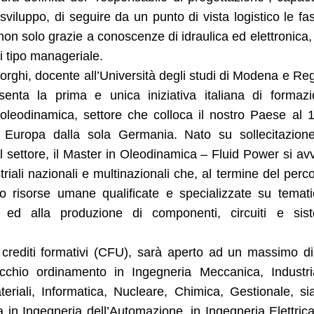
sviluppo, di seguire da un punto di vista logistico le fas
non solo grazie a conoscenze di idraulica ed elettronica
 tipo manageriale.
orghi, docente all’Università degli studi di Modena e Re
enta la prima e unica iniziativa italiana di formaz
l’oleodinamica, settore che colloca il nostro Paese al
 Europa dalla sola Germania. Nato su sollecitazion
el settore, il Master in Oleodinamica – Fluid Power si av
riali nazionali e multinazionali che, al termine del perc
rno risorse umane qualificate e specializzate su temat
o ed alla produzione di componenti, circuiti e sis
60 crediti formativi (CFU), sarà aperto ad un massimo d
cchio ordinamento in Ingegneria Meccanica, Industri
ateriali, Informatica, Nucleare, Chimica, Gestionale, si
 in Ingegneria dell’Automazione, in Ingegneria Elettrica