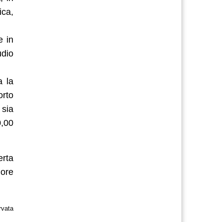
ica,
e in
udio
a la
orto
sia
0,00
erta
 ore
rvata