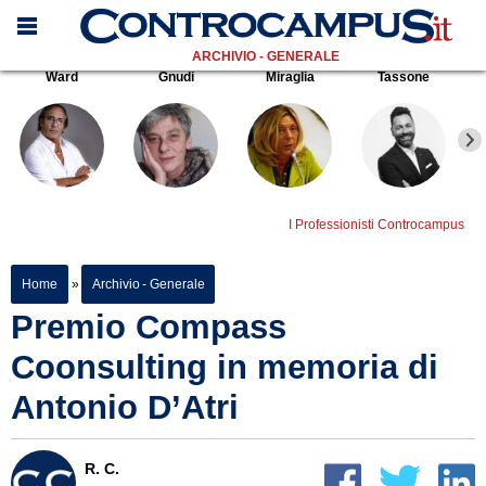
ARCHIVIO - GENERALE
Ward
Gnudi
Miraglia
Tassone
I Professionisti Controcampus
Home
»
Archivio - Generale
Premio Compass
Coonsulting in memoria di
Antonio D’Atri
R. C.