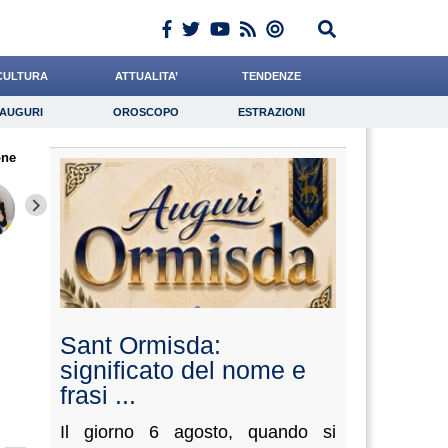
CULTURA
ATTUALITA’
TENDENZE
AUGURI
OROSCOPO
ESTRAZIONI
Auguri
Oroscopo
Estrazioni
one
iornalista
Mazzone
Buzzatti
Lavoro
Paleari
Psicologia
Bonanni
Antonucci
Crepet
Sant Ormisda:
significato del nome e
frasi ...
Il giorno 6 agosto, quando si