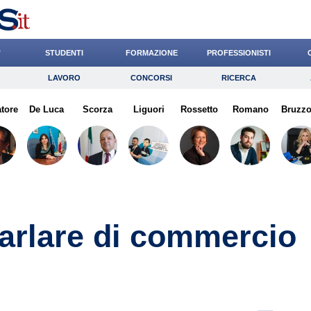
’
STUDENTI
FORMAZIONE
PROFESSIONISTI
LAVORO
CONCORSI
RICERCA
Lavoro
Concorsi
Ricerca
atore
De Luca
Risparmio
Scorza
Liguori
Diritto
Rossetto
Economia
Romano
Bruzz
G
arlare di commercio