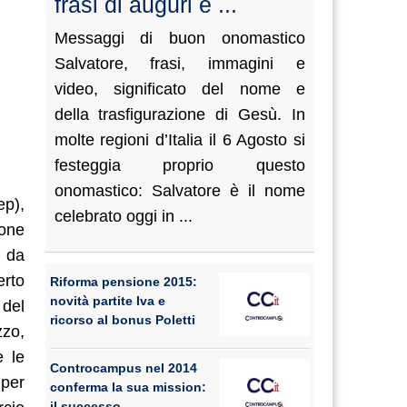
frasi di auguri e ...
Messaggi di buon onomastico
Salvatore, frasi, immagini e
video, significato del nome e
della trasfigurazione di Gesù. In
molte regioni d’Italia il 6 Agosto si
festeggia proprio questo
onomastico: Salvatore è il nome
ep),
celebrato oggi in ...
ione
o da
erto
Riforma pensione 2015:
novità partite Iva e
 del
ricorso al bonus Poletti
zzo,
e le
Controcampus nel 2014
 per
conferma la sua mission:
il successo