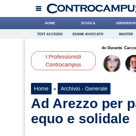
HOME
SCUOLA
UNIVERSITA
TEST ACCESSO
ESAME AVVOCATO
MASTER
TEST ACCESSO
Esame Avvocato
Master
cchi
Pasquino
Grassotti
Onomastico
Romano
Alemanno
Bricolage
de Durante
Consigli
Cacci
I Professionisti
Scienze
Controcampus
Home
»
Archivio - Generale
Ad Arezzo per p
equo e solidale