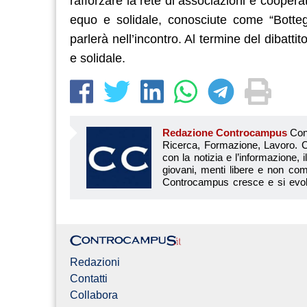
rafforzare la rete di associazioni e cooper
equo e solidale, conosciute come “Botteg
parlerà nell’incontro. Al termine del dibatti
e solidale.
Redazione Controcampus
Controcampus è Il magazine più letto dai giovani su: Scuola, Università, Ricerca, Formazione, Lavoro. Controcampus nasce nell’ottobre 2001 con la missione di affiancare con la notizia e l’informazione, il mondo dell’istruzione e dell’università. Il suo cuore pulsante sono i giovani, menti libere e non compromesse da nessun interesse di parte. Il progetto è ambizioso e Controcampus cresce e si evolve arricchendo il proprio staff con nuovi giovani vogliosi di essere protagonisti in un’avventura editoriale. Aumentano e si perfezionano le competenze e le professionalità di ognuno. Questo porta Controcam
Redazioni
Contatti
Collabora