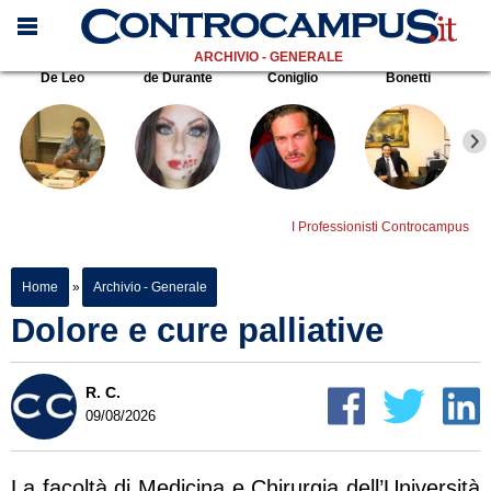
ARCHIVIO - GENERALE
De Leo
de Durante
Coniglio
Bonetti
I Professionisti Controcampus
Home
»
Archivio - Generale
Dolore e cure palliative
R. C.
09/08/2026
La facoltà di Medicina e Chirurgia dell’Università