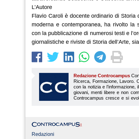
L’Autore
Flavio Caroli è docente ordinario di Storia 
moderna e contemporanea, ha rivolto la sua
con la pubblicazione di numerosi testi e l’
giornalistiche e riviste di Storia dell’Arte, si
Redazione Controcampus
Controcampus è Il magazine più letto dai giovani su: Scuola, Università, Ricerca, Formazione, Lavoro. Controcampus nasce nell’ottobre 2001 con la missione di affiancare con la notizia e l’informazione, il mondo dell’istruzione e dell’università. Il suo cuore pulsante sono i giovani, menti libere e non compromesse da nessun interesse di parte. Il progetto è ambizioso e Controcampus cresce e si evolve arricchendo il proprio staff con nuovi giovani vogliosi di essere protagonisti in un’avventura editoriale. Aumentano e si perfezionano le competenze e le professionalità di ognuno. Questo porta Controcam
Redazioni