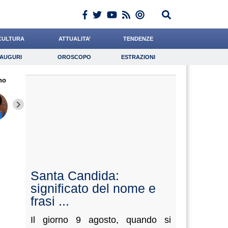
CULTURA
ATTUALITA’
TENDENZE
AUGURI
OROSCOPO
ESTRAZIONI
Auguri
Oroscopo
Estrazioni
no
iornalista
Falco
Gnudi
Lavoro
Barnaba
Psicologia
Cacciatore
Ward
Gelisi
Santa Candida:
significato del nome e
frasi ...
Il giorno 9 agosto, quando si