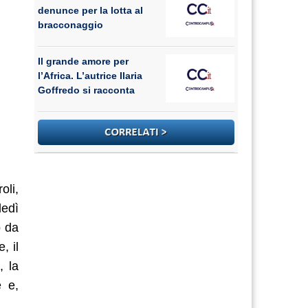
denunce per la lotta al
bracconaggio
Il grande amore per
l’Africa. L’autrice Ilaria
Goffredo si racconta
oli,
ledì
o da
, il
, la
e e,