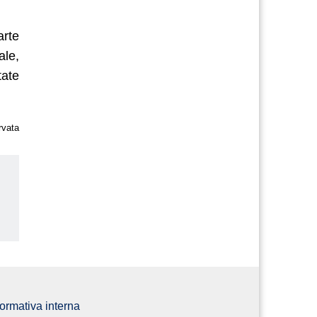
arte
ale,
tate
rvata
us
ormativa interna