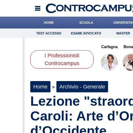
HOME
SCUOLA
UNIVERSITA
TEST ACCESSO
ESAME AVVOCATO
MASTER
TEST ACCESSO
Esame Avvocato
Master
mano
Quaglia
De Leo
Onomastico
Boschetti
Bricolage
Bonetti
Carfagna
Consigli
Bona
I Professionisti
Scienze
Controcampus
Home
»
Archivio - Generale
Lezione "straord
Caroli: Arte d’O
d’Occidente