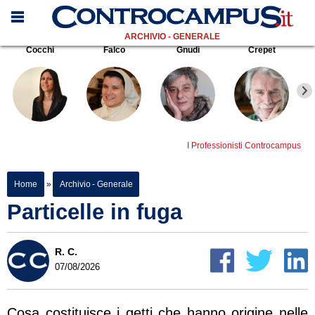
ARCHIVIO - GENERALE
Cocchi
Falco
Gnudi
Crepet
I Professionisti Controcampus
Home
»
Archivio - Generale
Particelle in fuga
R. C.
07/08/2026
Cosa costituisce i getti che hanno origine nelle