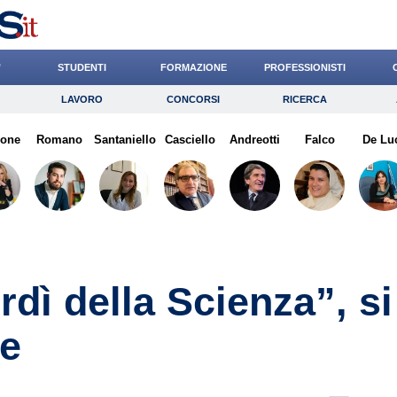
’
STUDENTI
FORMAZIONE
PROFESSIONISTI
LAVORO
CONCORSI
RICERCA
Lavoro
Concorsi
Ricerca
zone
Romano
Risparmio
Santaniello
Casciello
Diritto
Andreotti
Economia
Falco
De Lu
G
rdì della Scienza”, si
de