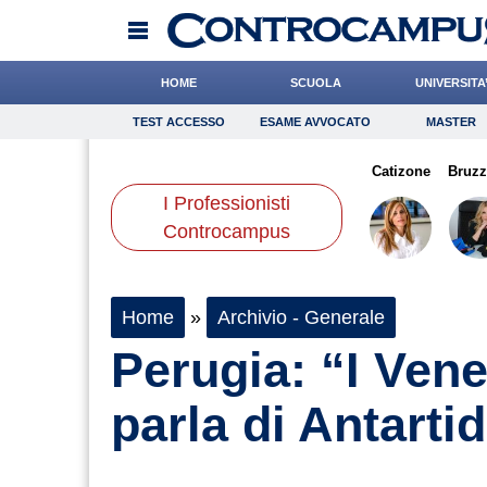
HOME
SCUOLA
UNIVERSITA
TEST ACCESSO
ESAME AVVOCATO
MASTER
TEST ACCESSO
Esame Avvocato
Master
aldi
Valorzi
Antonucci
Onomastico
Califano
Bricolage
Cocchi
Catizone
Consigli
Bruz
I Professionisti
Scienze
Controcampus
Home
»
Archivio - Generale
Perugia: “I Vene
parla di Antarti