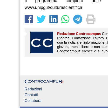
Il programma completo delle con
www.unipg.it/culturascientifica
Redazione Controcampus
Controcampus è Il magazine più letto dai giovani su: Scuola, Università, Ricerca, Formazione, Lavoro. Controcampus nasce nell’ottobre 2001 con la missione di affiancare con la notizia e l’informazione, il mondo dell’istruzione e dell’università. Il suo cuore pulsante sono i giovani, menti libere e non compromesse da nessun interesse di parte. Il progetto è ambizioso e Controcampus cresce e si evolve arricchendo il proprio staff con nuovi giovani vogliosi di essere protagonisti in un’avventura editoriale. Aumentano e si perfezionano le competenze e le professionalità di ognuno. Questo porta Controcam
Redazioni
Contatti
Collabora