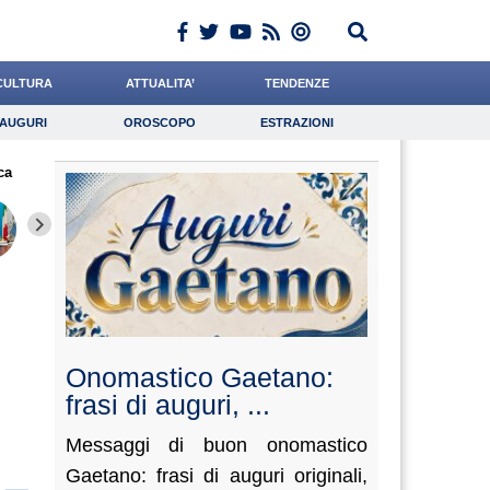
CULTURA
ATTUALITA’
TENDENZE
AUGURI
OROSCOPO
ESTRAZIONI
Auguri
Oroscopo
Estrazioni
ca
iornalista
Paleari
Crepet
Lavoro
Romano
Psicologia
Barnaba
Baietti
Miragli
Onomastico Gaetano:
frasi di auguri, ...
Messaggi di buon onomastico
Gaetano: frasi di auguri originali,