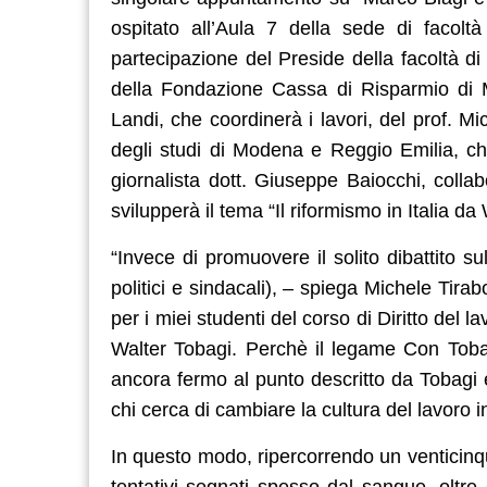
ospitato all’Aula 7 della sede di facol
partecipazione del Preside della facoltà d
della Fondazione Cassa di Risparmio di 
Landi, che coordinerà i lavori, del prof. Mic
degli studi di Modena e Reggio Emilia, che
giornalista dott. Giuseppe Baiocchi, collab
svilupperà il tema “Il riformismo in Italia d
“Invece di promuovere il solito dibattito sul
politici e sindacali), – spiega Michele Tira
per i miei studenti del corso di Diritto del la
Walter Tobagi. Perchè il legame Con Toba
ancora fermo al punto descritto da Tobagi e,
chi cerca di cambiare la cultura del lavoro i
In questo modo, ripercorrendo un venticinque
tentativi segnati spesso dal sangue, oltre