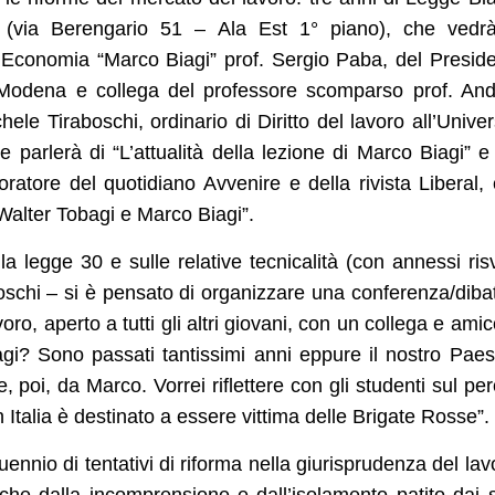
tà (via Berengario 51 – Ala Est 1° piano), che vedr
i Economia “Marco Biagi” prof. Sergio Paba, del Presid
Modena e collega del professore scomparso prof. An
hele Tiraboschi, ordinario di Diritto del lavoro all’Univer
 parlerà di “L’attualità della lezione di Marco Biagi” e
oratore del quotidiano Avvenire e della rivista Liberal,
a Walter Tobagi e Marco Biagi”.
la legge 30 e sulle relative tecnicalità (con annessi risv
boschi – si è pensato di organizzare una conferenza/dibat
voro, aperto a tutti gli altri giovani, con un collega e amic
gi? Sono passati tantissimi anni eppure il nostro Pae
 poi, da Marco. Vorrei riflettere con gli studenti sul pe
n Italia è destinato a essere vittima delle Brigate Rosse”.
nnio di tentativi di riforma nella giurisprudenza del lav
 che dalla incomprensione e dall’isolamento patito dai 