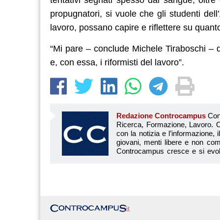
propugnatori, si vuole che gli studenti dell
lavoro, possano capire e riflettere su quan
“Mi pare – conclude Michele Tiraboschi – q
e, con essa, i riformisti del lavoro”.
Redazione Controcampus
Controcampus è Il magazine più letto dai giovani su: Scuola, Università, Ricerca, Formazione, Lavoro. Controcampus nasce nell’ottobre 2001 con la missione di affiancare con la notizia e l’informazione, il mondo dell’istruzione e dell’università. Il suo cuore pulsante sono i giovani, menti libere e non compromesse da nessun interesse di parte. Il progetto è ambizioso e Controcampus cresce e si evolve arricchendo il proprio staff con nuovi giovani vogliosi di essere protagonisti in un’avventura editoriale. Aumentano e si perfezionano le competenze e le professionalità di ognuno. Questo porta Controcam