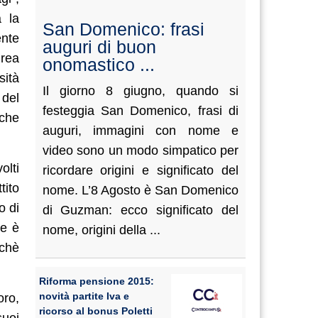
à la
San Domenico: frasi
ente
auguri di buon
drea
onomastico ...
sità
Il giorno 8 giugno, quando si
 del
festeggia San Domenico, frasi di
 che
auguri, immagini con nome e
video sono un modo simpatico per
olti
ricordare origini e significato del
tito
nome. L’8 Agosto è San Domenico
o di
di Guzman: ecco significato del
se è
nome, origini della ...
rchè
Riforma pensione 2015:
novità partite Iva e
oro,
ricorso al bonus Poletti
suoi