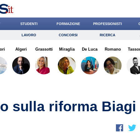
’
STUDENTI
FORMAZIONE
PROFESSIONISTI
LAVORO
CONCORSI
RICERCA
Lavoro
Concorsi
Ricerca
ori
Algeri
Risparmio
Grassotti
Miraglia
Diritto
De Luca
Economia
Romano
Tasso
G
o sulla riforma Biagi