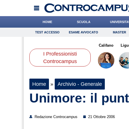
HOME
SCUOLA
UNIVERSITA
TEST ACCESSO
ESAME AVVOCATO
MASTER
TEST ACCESSO
Esame Avvocato
Master
eotti
Mazzone
Onomastico
Dalia
Cacciatore
Bricolage
Leone
Califano
Consigli
Ligu
I Professionisti
Scienze
Controcampus
Home
»
Archivio - Generale
Unimore: il punt
Redazione Controcampus
21 Ottobre 2006