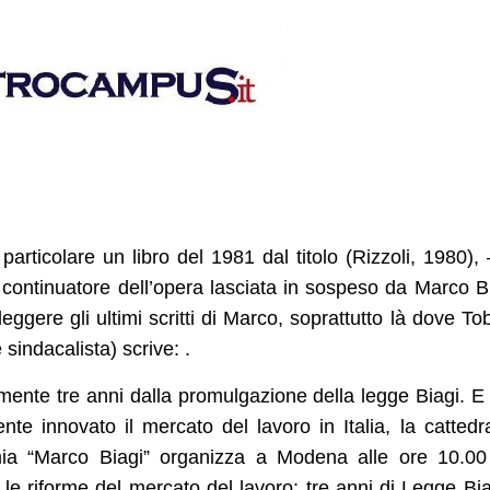
particolare un libro del 1981 dal titolo (Rizzoli, 1980), 
gi continuatore dell’opera lasciata in sospeso da Marco B
ggere gli ultimi scritti di Marco, soprattutto là dove To
indacalista) scrive: .
amente tre anni dalla promulgazione della legge Biagi. E
e innovato il mercato del lavoro in Italia, la cattedr
omia “Marco Biagi” organizza a Modena alle ore 10.0
e riforme del mercato del lavoro: tre anni di Legge Bia