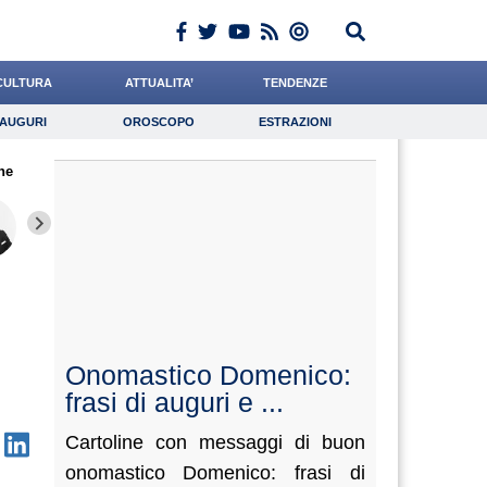
CULTURA
ATTUALITA’
TENDENZE
AUGURI
OROSCOPO
ESTRAZIONI
Auguri
Oroscopo
Estrazioni
ne
iornalista
Buzzatti
Carfagna
Lavoro
Casciello
Psicologia
Bonetti
Scorza
Rossett
Onomastico Domenico:
frasi di auguri e ...
Cartoline con messaggi di buon
onomastico Domenico: frasi di