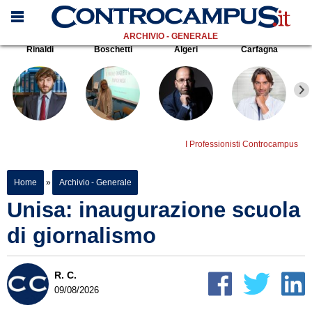
ARCHIVIO - GENERALE
Rinaldi
Boschetti
Algeri
Carfagna
I Professionisti Controcampus
Home
»
Archivio - Generale
Unisa: inaugurazione scuola
di giornalismo
R. C.
09/08/2026