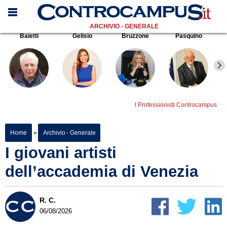
ARCHIVIO - GENERALE
Baietti
Gelisio
Bruzzone
Pasquino
I Professionisti Controcampus
Home
»
Archivio - Generale
I giovani artisti
dell’accademia di Venezia
R. C.
06/08/2026