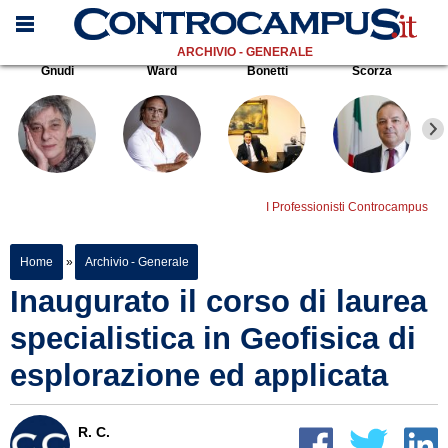
ARCHIVIO - GENERALE
Gnudi
Ward
Bonetti
Scorza
I Professionisti Controcampus
Home
»
Archivio - Generale
Inaugurato il corso di laurea
specialistica in Geofisica di
esplorazione ed applicata
R. C.