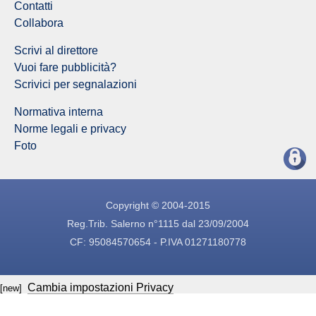
Contatti
Collabora
Scrivi al direttore
Vuoi fare pubblicità?
Scrivici per segnalazioni
Normativa interna
Norme legali e privacy
Foto
Copyright © 2004-2015
Reg.Trib. Salerno n°1115 dal 23/09/2004
CF: 95084570654 - P.IVA 01271180778
Cambia impostazioni Privacy
[new]