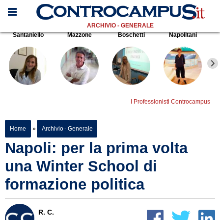
ARCHIVIO - GENERALE
Santaniello
Mazzone
Boschetti
Napolitani
I Professionisti Controcampus
Home
»
Archivio - Generale
Napoli: per la prima volta
una Winter School di
formazione politica
R. C.