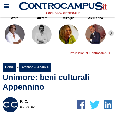
ARCHIVIO - GENERALE
Ward
Buzzatti
Miraglia
Alemanno
I Professionisti Controcampus
Home
»
Archivio - Generale
Unimore: beni culturali
Appennino
R. C.
06/08/2026