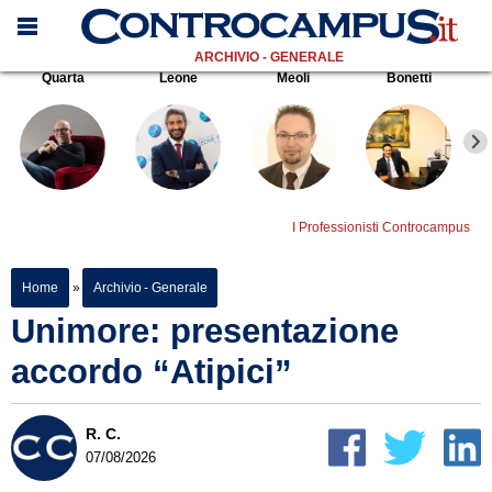
ARCHIVIO - GENERALE
Quarta
Leone
Meoli
Bonetti
I Professionisti Controcampus
Home
»
Archivio - Generale
Unimore: presentazione
accordo “Atipici”
R. C.
07/08/2026