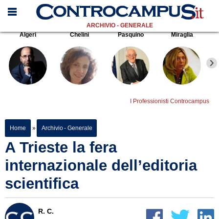
ARCHIVIO - GENERALE
Algeri
Chelini
Pasquino
Miraglia
I Professionisti Controcampus
Home
»
Archivio - Generale
A Trieste la fera
internazionale dell’editoria
scientifica
R. C.