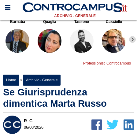
ARCHIVIO - GENERALE
Barnaba
Quaglia
Tassone
Casciello
I Professionisti Controcampus
Home
»
Archivio - Generale
Se Giurisprudenza
dimentica Marta Russo
R. C.
06/08/2026