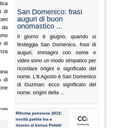
tica
San Domenico: frasi
i di
auguri di buon
peri
onomastico ...
a da
emmo
Il giorno 8 giugno, quando si
e di
festeggia San Domenico, frasi di
enza
auguri, immagini con nome e
video sono un modo simpatico per
ricordare origini e significato del
iana
nome. L’8 Agosto è San Domenico
à di
di Guzman: ecco significato del
ione
nome, origini della ...
rvata
Riforma pensione 2015:
novità partite Iva e
ricorso al bonus Poletti