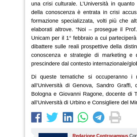
una crisi culturale. L’Università in quanto
della conoscenza è entrata in crisi accu
formazione specializzata, volti più che alt
elaborati altrove. “Noi – prosegue il Pr
Unicam per il 1° febbraio a cui parteciperà
dibattere sulle reali prospettive della dis
conoscenza e strategie di marketing e d
prescindere dal contesto internazionale/global
Di queste tematiche si occuperanno i re
all’Università di Genova, Sandro Graffi, 
Bologna e Giovanni Ragone, docente di Te
all’Università di Urbino e Consigliere del Mi
Redazione Controcampus
Controcampus è Il magazine più letto dai giovani su: Scuola, Università, Ricerca, Formazione, Lavoro. Controcampus nasce nell’ottobre 2001 con la missione di affiancare con la notizia e l’informazione, il mondo dell’istruzione e dell’università. Il suo cuore pulsante sono i giovani, menti libere e non compromesse da nessun interesse di parte. Il progetto è ambizioso e Controcampus cresce e si evolve arricchendo il proprio staff con nuovi giovani vogliosi di essere protagonisti in un’avventura editoriale. Aumentano e si perfezionano le competenze e le professionalità di ognuno. Questo porta Controcam