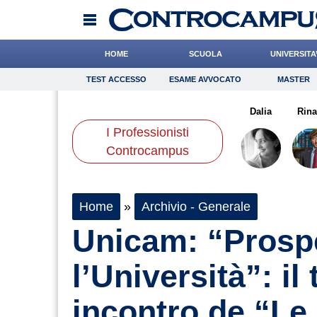
HOME
SCUOLA
UNIVERSITA
TEST ACCESSO
ESAME AVVOCATO
MASTER
TEST ACCESSO
Esame Avvocato
Master
uori
Buzzatti
Baietti
Onomastico
De Luca
Bricolage
Scorza
Dalia
Consigli
Rina
I Professionisti
Scienze
Controcampus
Home
»
Archivio - Generale
Unicam: “Prospe
l’Università”: il
incontro de “Le