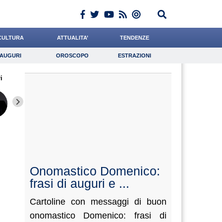
CULTURA
ATTUALITA’
TENDENZE
AUGURI
OROSCOPO
ESTRAZIONI
Auguri
Oroscopo
Estrazioni
i
iornalista
Cacciatore
Ward
Lavoro
Califano
Psicologia
Quarta
Bonetti
Valorzi
Onomastico Domenico:
frasi di auguri e ...
Cartoline con messaggi di buon
onomastico Domenico: frasi di