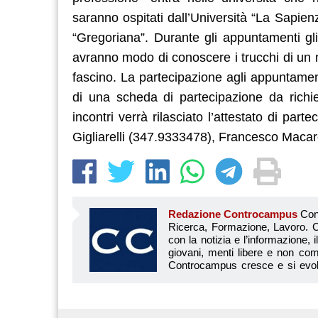
saranno ospitati dall’Università “La Sapien
“Gregoriana”. Durante gli appuntamenti gli 
avranno modo di conoscere i trucchi di un m
fascino. La partecipazione agli appuntamen
di una scheda di partecipazione da richie
incontri verrà rilasciato l’attestato di part
Gigliarelli (347.9333478), Francesco Maca
Redazione Controcampus
Controcampus è Il magazine più letto dai giovani su: Scuola, Università, Ricerca, Formazione, Lavoro. Controcampus nasce nell’ottobre 2001 con la missione di affiancare con la notizia e l’informazione, il mondo dell’istruzione e dell’università. Il suo cuore pulsante sono i giovani, menti libere e non compromesse da nessun interesse di parte. Il progetto è ambizioso e Controcampus cresce e si evolve arricchendo il proprio staff con nuovi giovani vogliosi di essere protagonisti in un’avventura editoriale. Aumentano e si perfezionano le competenze e le professionalità di ognuno. Questo porta Controcam