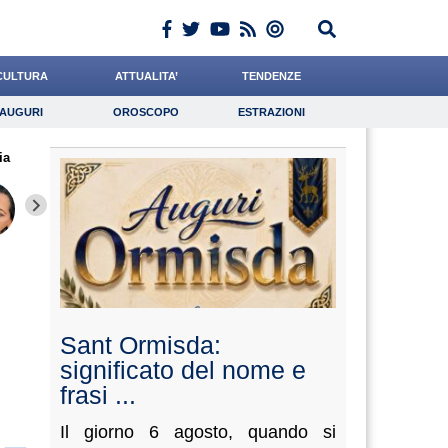
CULTURA
ATTUALITA’
TENDENZE
AUGURI
OROSCOPO
ESTRAZIONI
Auguri
Oroscopo
Estrazioni
ia
iornalista
Quarta
Santaniello
Lavoro
Crepet
Psicologia
Romano
Casciello
Liguor
Sant Ormisda:
significato del nome e
frasi ...
Il giorno 6 agosto, quando si