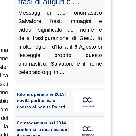
frasi di auguri e ...
Messaggi di buon onomastico
Salvatore, frasi, immagini e
video, significato del nome e
della trasfigurazione di Gesù. In
molte regioni d’Italia il 6 Agosto si
, ma
festeggia proprio questo
ione
onomastico: Salvatore è il nome
ster
celebrato oggi in ...
lica
sati
anno
Riforma pensione 2015:
abio
novità partite Iva e
ricorso al bonus Poletti
sore
 del
Controcampus nel 2014
e la
conferma la sua mission:
ntri
il successo