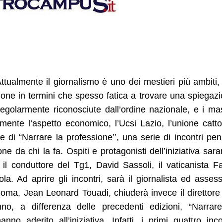
tualmente il giornalismo è uno dei mestieri più ambiti
ione in termini che spesso fatica a trovare una spiegaz
regolarmente riconosciute dall’ordine nazionale, e i ma
ente l’aspetto economico, l’Ucsi Lazio, l’unione catto
e di “Narrare la professione’’, una serie di incontri pen
one da chi la fa. Ospiti e protagonisti dell’iniziativa sar
no il conduttore del Tg1, David Sassoli, il vaticanista F
la. Ad aprire gli incontri, sarà il giornalista ed asses
Roma, Jean Leonard Touadi, chiuderà invece il direttore
o, a differenza delle precedenti edizioni, “Narrar
no aderito all’iniziativa. Infatti, i primi quattro inco