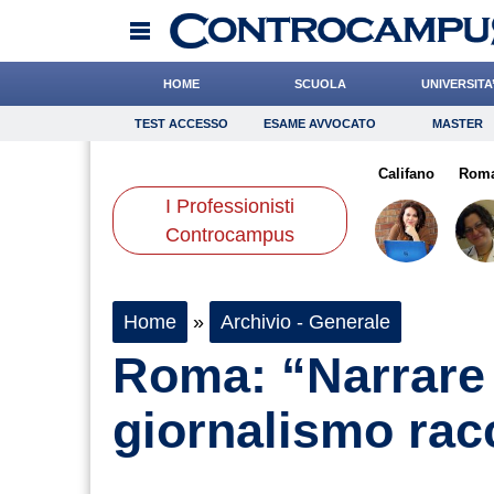
HOME
SCUOLA
UNIVERSITA
TEST ACCESSO
ESAME AVVOCATO
MASTER
TEST ACCESSO
Esame Avvocato
Master
Luca
Buzzatti
Meoli
Onomastico
Cacciatore
Bricolage
Chelini
Califano
Consigli
Rom
I Professionisti
Scienze
Controcampus
Home
»
Archivio - Generale
Roma: “Narrare l
giornalismo racc