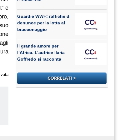
a” e
bro,
Guardie WWF: raffiche di
denunce per la lotta al
 suo
bracconaggio
ione
agli
Il grande amore per
aura
l’Africa. L’autrice Ilaria
Goffredo si racconta
rvata
us