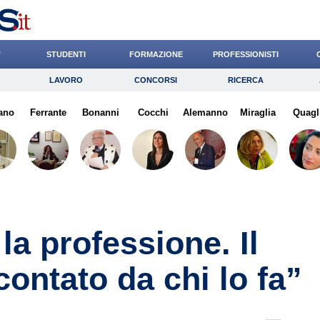
’
STUDENTI
FORMAZIONE
PROFESSIONISTI
LAVORO
CONCORSI
RICERCA
Lavoro
Concorsi
Ricerca
ano
Ferrante
Risparmio
Bonanni
Cocchi
Diritto
Alemanno
Economia
Miraglia
Quagl
G
a professione. Il
ontato da chi lo fa”