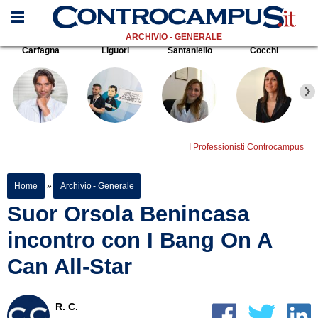
ARCHIVIO - GENERALE
Carfagna
Liguori
Santaniello
Cocchi
I Professionisti Controcampus
Home
»
Archivio - Generale
Suor Orsola Benincasa
incontro con I Bang On A
Can All-Star
R. C.