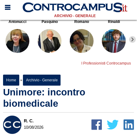
ARCHIVIO - GENERALE
Antonucci
Pasquino
Romano
Rinaldi
I Professionisti Controcampus
Home
»
Archivio - Generale
Unimore: incontro
biomedicale
R. C.
10/08/2026