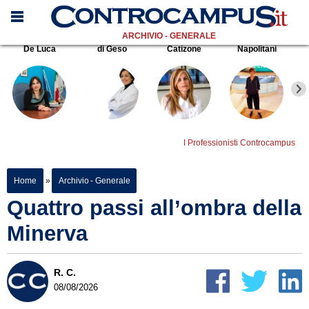
ARCHIVIO - GENERALE
De Luca
di Geso
Catizone
Napolitani
I Professionisti Controcampus
Home
»
Archivio - Generale
Quattro passi all’ombra della
Minerva
R. C.
08/08/2026