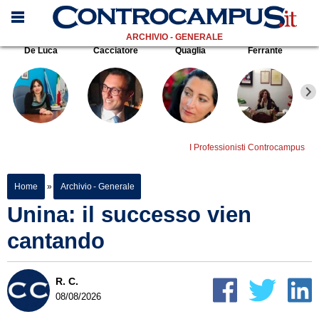
ARCHIVIO - GENERALE
De Luca
Cacciatore
Quaglia
Ferrante
I Professionisti Controcampus
Home
»
Archivio - Generale
Unina: il successo vien
cantando
R. C.
08/08/2026