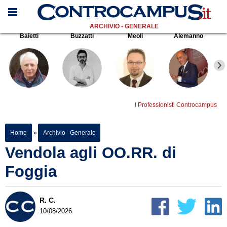
ARCHIVIO - GENERALE
Baietti
Buzzatti
Meoli
Alemanno
I Professionisti Controcampus
Home
»
Archivio - Generale
Vendola agli OO.RR. di
Foggia
R. C.
10/08/2026