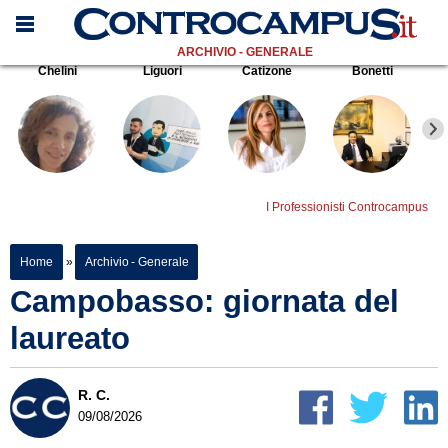
ARCHIVIO - GENERALE
Chelini
Liguori
Catizone
Bonetti
I Professionisti Controcampus
Home
»
Archivio - Generale
Campobasso: giornata del
laureato
R. C.
09/08/2026