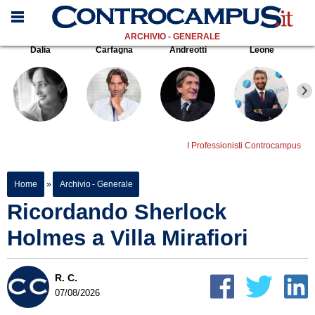
ARCHIVIO - GENERALE
Dalia
Carfagna
Andreotti
Leone
I Professionisti Controcampus
Home
»
Archivio - Generale
Ricordando Sherlock
Holmes a Villa Mirafiori
R. C.
07/08/2026