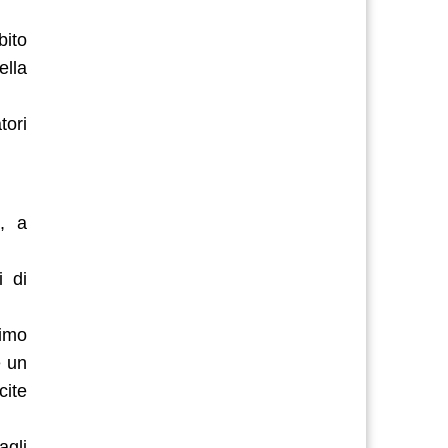
bito
ella
tori
i, a
i di
simo
e un
ite
agli