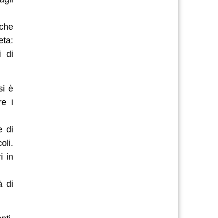
oche
eta:
i di
si è
re i
e di
oli.
i in
à di