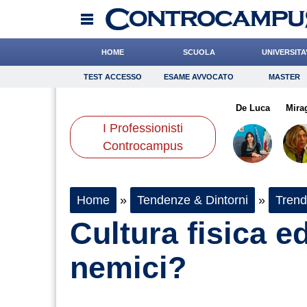
HOME
SCUOLA
UNIVERSITA
TEST ACCESSO
ESAME AVVOCATO
MASTER
TEST ACCESSO
Esame Avvocato
Master
rante
Cocchi
Grassotti
Onomastico
Antonucci
Bricolage
Liguori
De Luca
Consigli
Mira
I Professionisti
Scienze
Controcampus
Home
»
Tendenze & Dintorni
»
Trend
Cultura fisica ed
nemici?