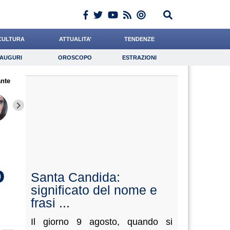
CULTURA
ATTUALITA’
TENDENZE
AUGURI
OROSCOPO
ESTRAZIONI
Auguri
Oroscopo
Estrazioni
nte
iornalista
Romano
Carfagna
Lavoro
Rinaldi
Psicologia
Califano
Cacciatore
Bonann
o
Santa Candida:
significato del nome e
frasi ...
Il giorno 9 agosto, quando si