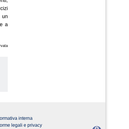
nti,
cizi
e un
le a
rvata
ormativa interna
orme legali e privacy