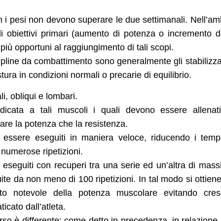
n i pesi non devono superare le due settimanali. Nell’am
gli obiettivi primari (aumento di potenza o incremento d
i più opportuni al raggiungimento di tali scopi.
ipline da combattimento sono generalmente gli stabilizza
ura in condizioni normali o precarie di equilibrio.
i, obliqui e lombari.
icata a tali muscoli i quali devono essere allenat
tare la potenza che la resistenza.
no essere eseguiti in maniera veloce, riducendo i temp
numerose ripetizioni.
eseguiti con recuperi tra una serie ed un’altra di mas
ite da non meno di 100 ripetizioni. In tal modo si ottien
o notevole della potenza muscolare evitando cresc
ticato dall’atleta.
orso è differente: come detto in precedenza, in relazione 