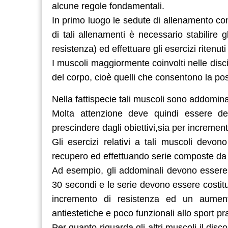
alcune regole fondamentali.
In primo luogo le sedute di allenamento co
di tali allenamenti è necessario stabilire 
resistenza) ed effettuare gli esercizi ritenut
I muscoli maggiormente coinvolti nelle disc
del corpo, cioè quelli che consentono la post
Nella fattispecie tali muscoli sono addominal
Molta attenzione deve quindi essere ded
prescindere dagli obiettivi,sia per incremen
Gli esercizi relativi a tali muscoli devo
recupero ed effettuando serie composte da 
Ad esempio, gli addominali devono essere 
30 secondi e le serie devono essere costitu
incremento di resistenza ed un aument
antiestetiche e poco funzionali allo sport pra
Per quanto riguarda gli altri muscoli il disc