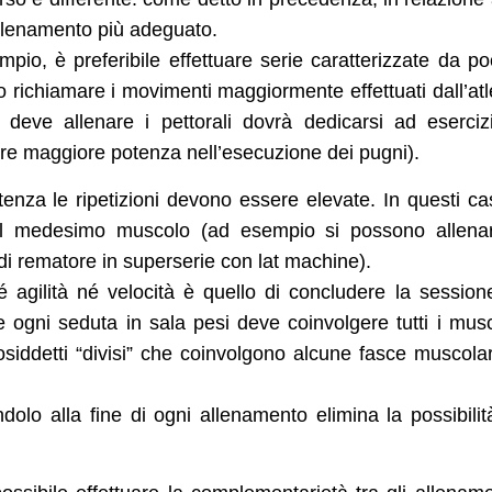
’allenamento più adeguato.
pio, è preferibile effettuare serie caratterizzate da p
no richiamare i movimenti maggiormente effettuati dall’atl
 deve allenare i pettorali dovrà dedicarsi ad eserciz
nere maggiore potenza nell’esecuzione dei pugni).
tenza le ripetizioni devono essere elevate. In questi ca
ti sul medesimo muscolo (ad esempio si possono allena
 di rematore in superserie con lat machine).
agilità né velocità è quello di concludere la session
e ogni seduta in sala pesi deve coinvolgere tutti i musc
siddetti “divisi” che coinvolgono alcune fasce muscolar
ndolo alla fine di ogni allenamento elimina la possibilit