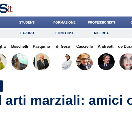
’
STUDENTI
FORMAZIONE
PROFESSIONISTI
LAVORO
CONCORSI
RICERCA
Lavoro
Concorsi
Ricerca
glia
Boschetti
Risparmio
Pasquino
di Geso
Diritto
Casciello
Economia
Andreotti
de Dura
G
 arti marziali: amici 