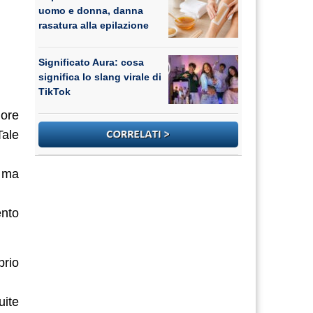
uomo e donna, danna
rasatura alla epilazione
Significato Aura: cosa
significa lo slang virale di
TikTok
more
Tale
à ma
ento
prio
uite