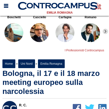
EMILIA ROMAGNA
Boschetti
Casciello
Carfagna
Romano
I Professionisti Controcampus
Home
»
Uni Nord
»
Emilia Romagna
Bologna, il 17 e il 18 marzo
meeting europeo sulla
narcolessia
R. C.