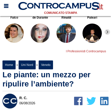
COMUNICATO STAMPA
Falco
de Durante
Rinaldi
Paleari
I Professionisti Controcampus
Home
»
Uni Nord
»
Veneto
Le piante: un mezzo per
ripulire l’ambiente?
R. C.
06/08/2026