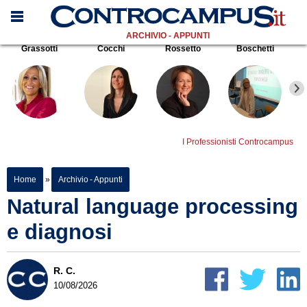
ARCHIVIO - APPUNTI
Grassotti
Cocchi
Rossetto
Boschetti
I Professionisti Controcampus
Home
»
Archivio - Appunti
Natural language processing
e diagnosi
R. C.
10/08/2026