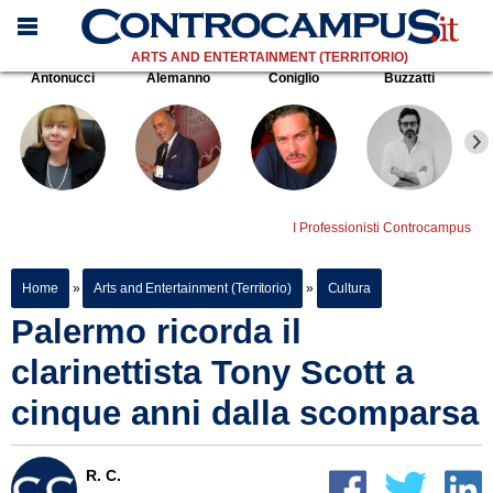
ARTS AND ENTERTAINMENT (TERRITORIO)
Antonucci
Alemanno
Coniglio
Buzzatti
I Professionisti Controcampus
Home
»
Arts and Entertainment (Territorio)
»
Cultura
Palermo ricorda il
clarinettista Tony Scott a
cinque anni dalla scomparsa
R. C.