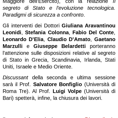
Maggiore dell’Esercito), con la relazione
Il
segreto di Stato e l’evoluzione tecnologica.
Paradigmi di sicurezza a confronto
.
Gli interventi dei Dottori
Giuliana Aravantinou
Leonidi
,
Stefania Colonna
,
Fabio Del Conte
,
Leonardo D’Elia
,
Claudio D’Amato
,
Gaetano
Marzulli
e
Giuseppe Belardetti
porteranno
l’attenzione sulle disposizioni relative al segreto
di Stato in Grecia, Scandinavia, Irlanda, Stati
Uniti, Israele e Medio Oriente.
Discussant
della seconda e ultima sessione
sarà il Prof.
Salvatore Bonfiglio
(Università di
Roma Tre). Al Prof.
Luigi Volpe
(Università di
Bari) spetterà, infine, la chiusura dei lavori.