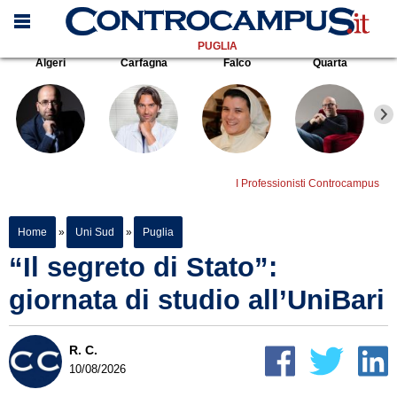
PUGLIA
Algeri
Carfagna
Falco
Quarta
I Professionisti Controcampus
Home
»
Uni Sud
»
Puglia
“Il segreto di Stato”:
giornata di studio all’UniBari
R. C.
10/08/2026