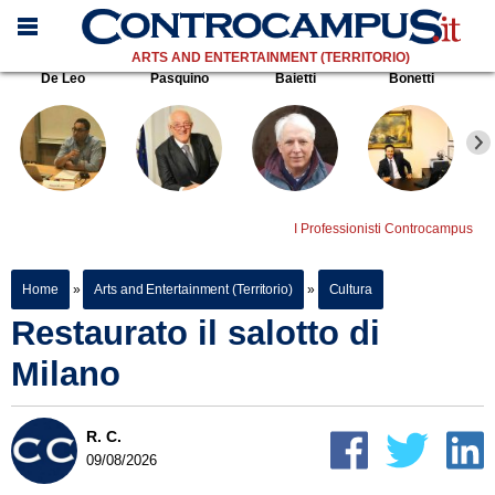
ARTS AND ENTERTAINMENT (TERRITORIO)
De Leo
Pasquino
Baietti
Bonetti
I Professionisti Controcampus
Home
»
Arts and Entertainment (Territorio)
»
Cultura
Restaurato il salotto di
Milano
R. C.
09/08/2026