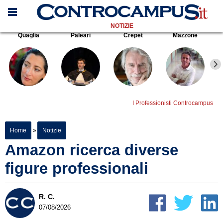
NOTIZIE
Quaglia
Paleari
Crepet
Mazzone
I Professionisti Controcampus
Home
»
Notizie
Amazon ricerca diverse
figure professionali
R. C.
07/08/2026