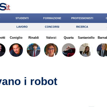
’
STUDENTI
FORMAZIONE
PROFESSIONISTI
LAVORO
CONCORSI
RICERCA
Lavoro
Concorsi
Ricerca
otti
Coniglio
Risparmio
Rinaldi
Valorzi
Diritto
Quarta
Economia
Santaniello
Barna
G
vano i robot