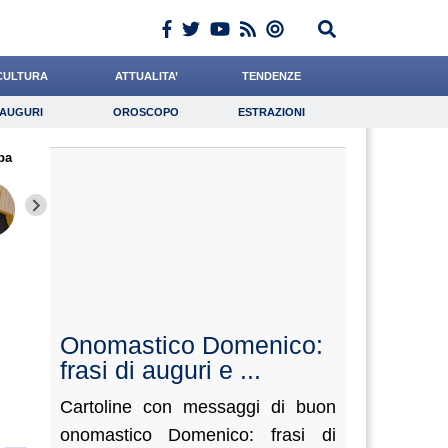
CULTURA
ATTUALITA’
TENDENZE
AUGURI
OROSCOPO
ESTRAZIONI
Auguri
Oroscopo
Estrazioni
ba
iornalista
Grassotti
Romano
Lavoro
Leone
Psicologia
Falco
Chelini
Paleari
Onomastico Domenico:
frasi di auguri e ...
Cartoline con messaggi di buon
onomastico Domenico: frasi di