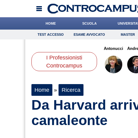
HOME
SCUOLA
UNIVERSITA
TEST ACCESSO
ESAME AVVOCATO
MASTER
TEST ACCESSO
Esame Avvocato
Master
epet
Carfagna
Napolitani
Onomastico
Cacciatore
Bricolage
Cocchi
Antonucci
Consigli
Andre
I Professionisti
Scienze
Controcampus
Home
»
Ricerca
Da Harvard arri
camaleonte