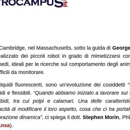
 Cambridge, nel Massachusetts, sotto la guida di
George
alizzato dei piccoli robot in grado di mimetizzarsi co
pedi, ideali per le ricerche sul comportamento degli anim
ficili da monitorare.
liquidi fluorescenti, sono un’evoluzione dei cosiddetti “
di e flessibili.
“Quando abbiamo iniziato a lavorare sui 
bidi, tra cui polpi e calamari. Una delle caratterist
acità di modificare il loro aspetto, cosa che ci ha porta
lorazione dinamica”
, ci spiega il dott.
Stephen
Morin
, Ph
Ansa
).