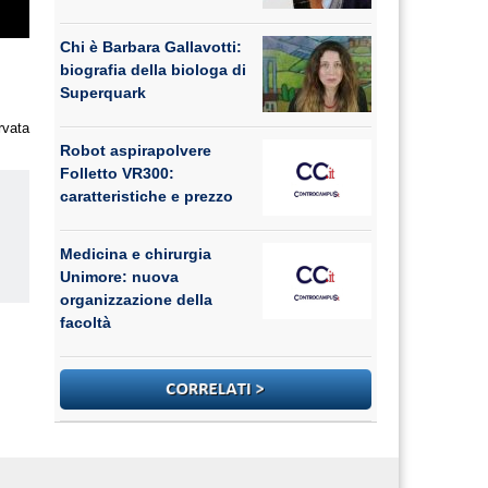
Chi è Barbara Gallavotti:
biografia della biologa di
Superquark
rvata
Robot aspirapolvere
Folletto VR300:
caratteristiche e prezzo
Medicina e chirurgia
Unimore: nuova
us
organizzazione della
facoltà