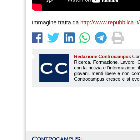
Immagine tratta da
http://www.repubblica.it/
Redazione Controcampus
Controcampus è Il magazine più letto dai giovani su: Scuola, Università, Ricerca, Formazione, Lavoro. Controcampus nasce nell’ottobre 2001 con la missione di affiancare con la notizia e l’informazione, il mondo dell’istruzione e dell’università. Il suo cuore pulsante sono i giovani, menti libere e non compromesse da nessun interesse di parte. Il progetto è ambizioso e Controcampus cresce e si evolve arricchendo il proprio staff con nuovi giovani vogliosi di essere protagonisti in un’avventura editoriale. Aumentano e si perfezionano le competenze e le professionalità di ognuno. Questo porta Controcam