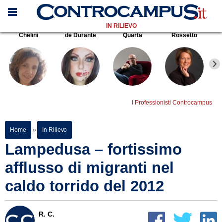
IN RILIEVO
Chelini
de Durante
Quarta
Rossetto
I Professionisti Controcampus
Home
»
In Rilievo
Lampedusa – fortissimo
afflusso di migranti nel
caldo torrido del 2012
R. C.